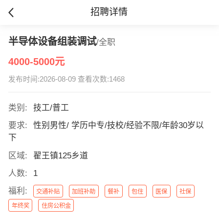
招聘详情
半导体设备组装调试
/全职
4000-5000元
发布时间:2026-08-09 查看次数:1468
类别:
技工/普工
要求:
性别男性/ 学历中专/技校/经验不限/年龄30岁以
下
区域:
翟王镇125乡道
人数:
1
福利:
交通补贴
加班补助
餐补
包住
医保
社保
年终奖
住房公积金