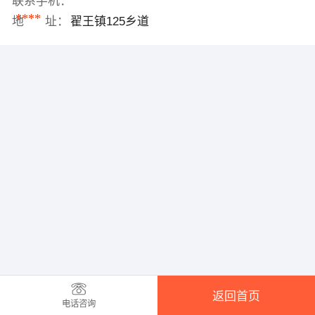
联系手机：
****
地 址：
翟王镇125乡道
返回首页
电话咨询