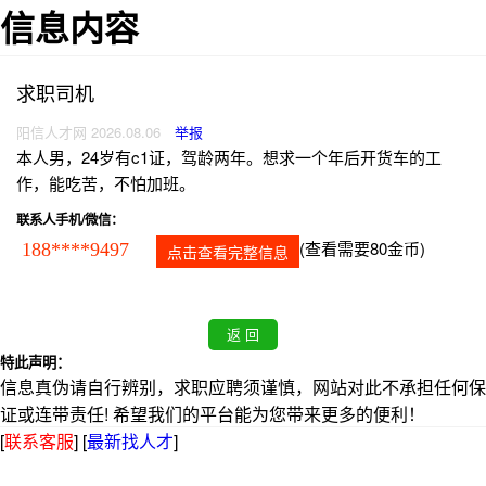
信息内容
求职司机
阳信人才网 2026.08.06
举报
本人男，24岁有c1证，驾龄两年。想求一个年后开货车的工
作，能吃苦，不怕加班。
联系人手机/微信：
(查看需要80金币)
188****9497
点击查看完整信息
特此声明：
信息真伪请自行辨别，求职应聘须谨慎，网站对此不承担任何保
证或连带责任! 希望我们的平台能为您带来更多的便利！
[
联系客服
]
[
最新找人才
]