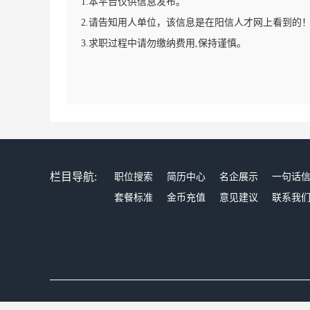
1.本平台仅供信息发布。
2.请告知用人单位，该信息是在阳信人才网上看到的
3.求职过程中请勿缴纳费用,保持谨慎。
栏目导航:
职位搜索
简历中心
名企展示
一句话
套餐标准
金币充值
意见建议
联系我