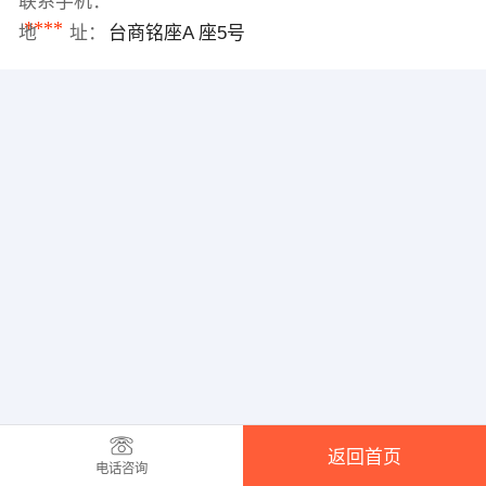
联系手机：
****
地 址：
台商铭座A 座5号
返回首页
电话咨询